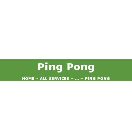
DESPRE NOI
CAZARE
FACILITATI
ACTIVITATI
GALERIE
Ping Pong
BLOG
HOME
ALL SERVICES
...
PING PONG
CONTACT
REZERVA LOC