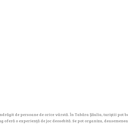
ndrăgit de persoane de orice vârstă. În Tabăra Şăulia, turiştii pot 
 oferă o experienţă de joc deosebită. Se pot organiza, deasemenea, 