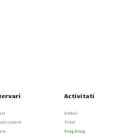
zervari
Activitati
uri
Fotbal
uni cazare
Volei
rie
Ping Pong