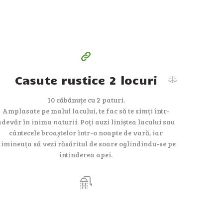
pe zi
Casute rustice 2 locuri
10 căbănuțe cu 2 paturi.
Amplasate pe malul lacului, te fac să te simți într-
adevăr în inima naturii. Poți auzi liniștea lacului sau
cântecele broaștelor într-o noapte de vară, iar
imineața să vezi răsăritul de soare oglindindu-se pe
întinderea apei.