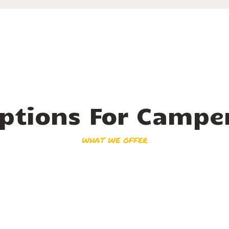
ptions For Campe
WHAT WE OFFER
220
lei
Incepand de la