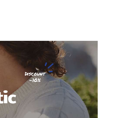
Discount
-10%
ic