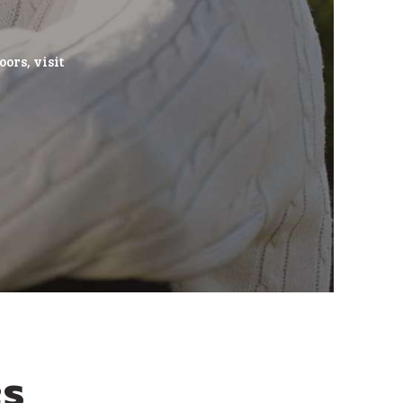
oors, visit
s