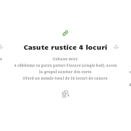
pe zi
Casute rustice 4 locuri
de
Cabane mici:
4 căbănuțe cu patru paturi fiecare (single bed), acces
la grupul sanitar din curte.
Oferă un număr total de 16 locuri de cazare.
d