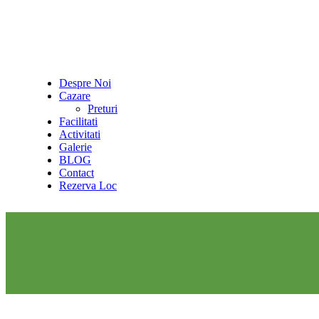
Despre Noi
Cazare
Preturi
Facilitati
Activitati
Galerie
BLOG
Contact
Rezerva Loc