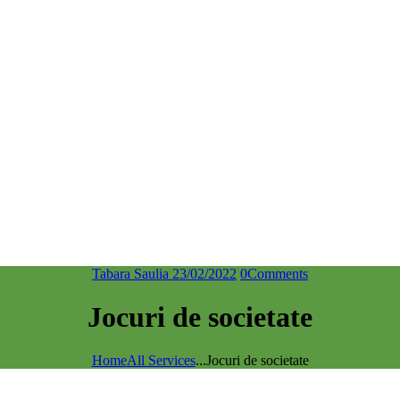
Tabara Saulia
23/02/2022
0
Comments
Jocuri de societate
Home
All Services
...
Jocuri de societate