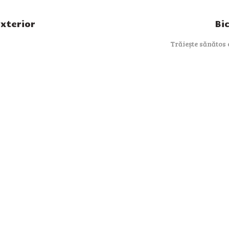
xterior
Bi
Trăiește sănătos c