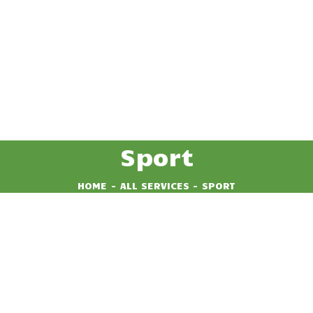
DESPRE NOI
CAZARE
FACILITATI
ACTIVITATI
GALERIE
Sport
BLOG
HOME
ALL SERVICES
SPORT
CONTACT
REZERVA LOC