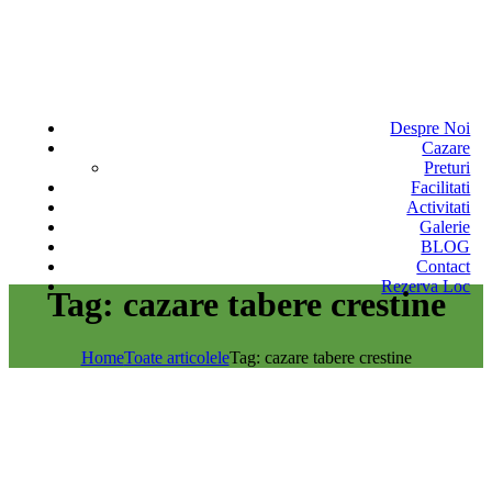
Despre Noi
Cazare
Preturi
Facilitati
Activitati
Galerie
BLOG
Contact
Rezerva Loc
Tag: cazare tabere crestine
Home
Toate articolele
Tag: cazare tabere crestine