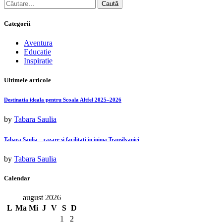
Caută
după:
Categorii
Aventura
Educatie
Inspiratie
Ultimele articole
Destinatia ideala pentru Scoala Altfel 2025–2026
by
Tabara Saulia
Tabara Saulia – cazare si facilitati in inima Transilvaniei
by
Tabara Saulia
Calendar
august 2026
L
Ma
Mi
J
V
S
D
1
2