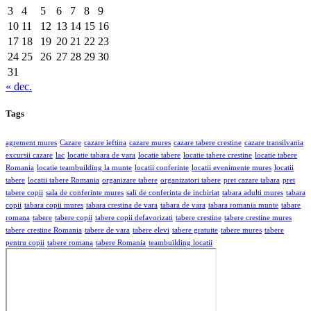
3
4
5
6
7
8
9
10
11
12
13
14
15
16
17
18
19
20
21
22
23
24
25
26
27
28
29
30
31
« dec.
Tags
agrement mures
Cazare
cazare ieftina
cazare mures
cazare tabere crestine
cazare transilvania
excursii cazare
lac
locatie tabara de vara
locatie tabere
locatie tabere crestine
locatie tabere
Romania
locatie teambuilding la munte
locatii conferinte
locatii evenimente mures
locatii
tabere
locatii tabere Romania
organizare tabere
organizatori tabere
pret cazare tabara
pret
tabere copii
sala de conferinte mures
sali de conferinta de inchiriat
tabara adulti mures
tabara
copii
tabara copii mures
tabara crestina de vara
tabara de vara
tabara romania munte
tabare
romana
tabere
tabere copii
tabere copii defavorizati
tabere crestine
tabere crestine mures
tabere crestine Romania
tabere de vara
tabere elevi
tabere gratuite
tabere mures
tabere
pentru copii
tabere romana
tabere Romania
teambuilding locatii