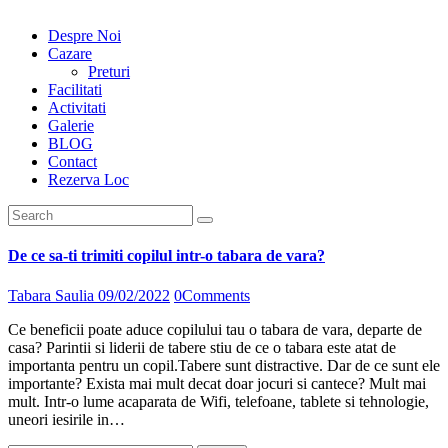
Despre Noi
Cazare
Preturi
Facilitati
Activitati
Galerie
BLOG
Contact
Rezerva Loc
De ce sa-ti trimiti copilul intr-o tabara de vara?
Tabara Saulia
09/02/2022
0
Comments
Ce beneficii poate aduce copilului tau o tabara de vara, departe de
casa? Parintii si liderii de tabere stiu de ce o tabara este atat de
importanta pentru un copil.Tabere sunt distractive. Dar de ce sunt ele
importante? Exista mai mult decat doar jocuri si cantece? Mult mai
mult. Intr-o lume acaparata de Wifi, telefoane, tablete si tehnologie,
uneori iesirile in…