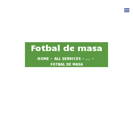
Fotbal de masa
HOME
ALL SERVICES
...
DESPRE NOI
FOTBAL DE MASA
CAZARE
FACILITATI
ACTIVITATI
GALERIE
BLOG
CONTACT
REZERVA LOC